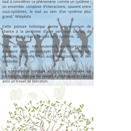
tout à considérer ce phénomène comme un système :
un ensemble complexe d'interactions, souvent entre
sous-systèmes, le tout au sein d'un système plus
grand." Wikipédia
Cette posture holistique donne un maximum de
chance à la personne d'aller vers son souhait de
changement grâce à l'écoute de la systémie.
Entre en scène, non seulement des Représentants
évoquant des personnages connus, comme par
exemple, la famille, mais aussi des concepts et des
symboles.
La constellation familiale et systémique révèle les
intrications, dénoue les nœuds systémiques et opère
ainsi un travail de libération.