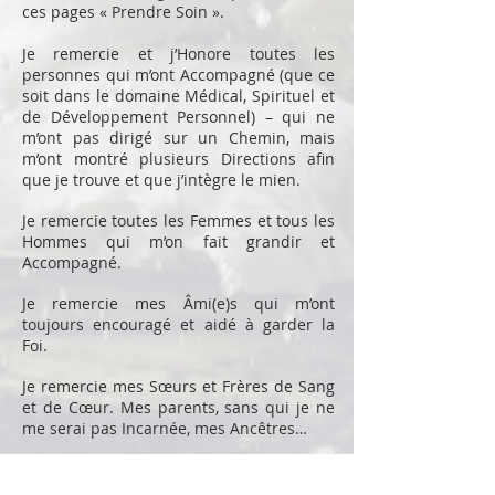
ces pages « Prendre Soin ».
Je remercie et j’Honore toutes les
personnes qui m’ont Accompagné (que ce
soit dans le domaine Médical, Spirituel et
de Développement Personnel) – qui ne
m’ont pas dirigé sur un Chemin, mais
m’ont montré plusieurs Directions afin
que je trouve et que j’intègre le mien.
Je remercie toutes les Femmes et tous les
Hommes qui m’on fait grandir et
Accompagné.
Je remercie mes Âmi(e)s qui m’ont
toujours encouragé et aidé à garder la
Foi.
Je remercie mes Sœurs et Frères de Sang
et de Cœur. Mes parents, sans qui je ne
me serai pas Incarnée, mes Ancêtres…
Je Remercie mon Mari, mes 4 Enfants
pour leur Soutien et Amour.