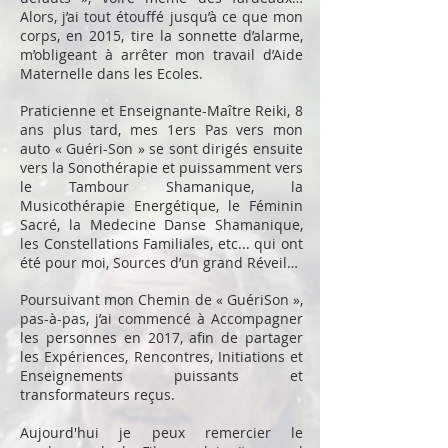
Alors, j’ai tout étouffé jusqu’à ce que mon
corps, en 2015, tire la sonnette d’alarme,
m’obligeant à arrêter mon travail d’Aide
Maternelle dans les Ecoles.
Praticienne et Enseignante-Maître Reiki, 8
ans plus tard, mes 1ers Pas vers mon
auto « Guéri-Son » se sont dirigés ensuite
vers la Sonothérapie et puissamment vers
le Tambour Shamanique, la
Musicothérapie Energétique, le Féminin
Sacré, la Medecine Danse Shamanique,
les Constellations Familiales, etc... qui ont
été pour moi, Sources d’un grand Réveil…
Poursuivant mon Chemin de « GuériSon »,
pas-à-pas, j’ai commencé à Accompagner
les personnes en 2017, afin de partager
les Expériences, Rencontres, Initiations et
Enseignements puissants et
transformateurs reçus.
Aujourd'hui je peux remercier le