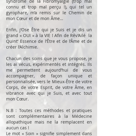
syndrome de la Fibromyalgie (trop mal
connu et trop mal perçu !), qui tel un
gyrophare, m’a remis sur le Chemin de
mon Cœur et de mon Âme…
Enfin, j’Ose Être qui je Suis et je dis un
grand « OUI » à la VIE ! Afin de Rêv’Ailé la
Quint’ Essence de l’Être et de l’Âme et de
créer l’Alchimie.
Chacun des soins que je vous propose, je
les ai vécus, expérimentés et intégrés. Ils
me permettent aujourd’hui de vous
accompagner, de façon unique et
personnalisée, vers le Mieux-Être de votre
Corps, de votre Esprit, de votre Âme, en
vibrance avec qui je Suis, et avec tout
mon Cœur.
N.B : Toutes ces méthodes et pratiques
sont complémentaires à la Médecine
allopathique mais ne la remplacent en
aucun cas !
Le mot « Soin » signifie simplement dans