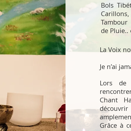
Bols Tibé
Carillon
Tambour 
de Pluie..
La Voix no
Je n’ai ja
Lors de 
rencontrer
Chant Ha
découvr
amplemen
Grâce à c