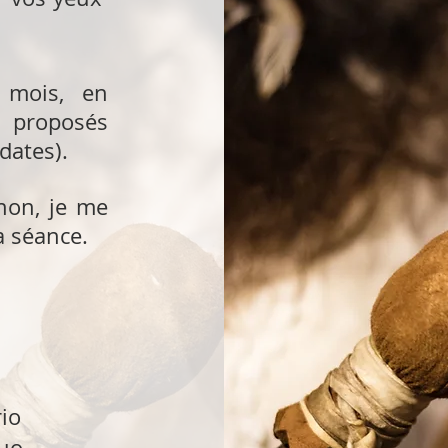
 mois, en
 proposés
dates).
non, je me
a séance.
rio
duo