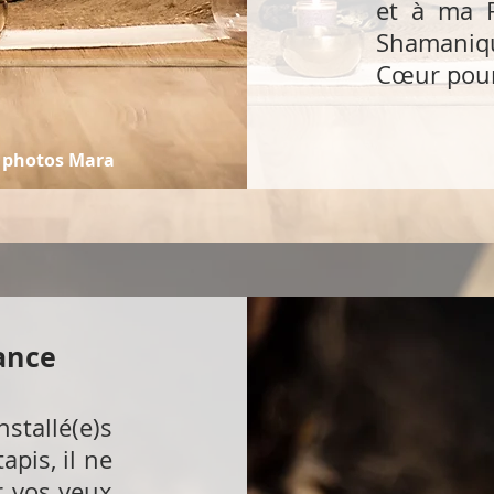
et à ma 
Shamaniqu
Cœur pour
t photos Mara
ance
allé(e)s
apis, il ne
r vos yeux