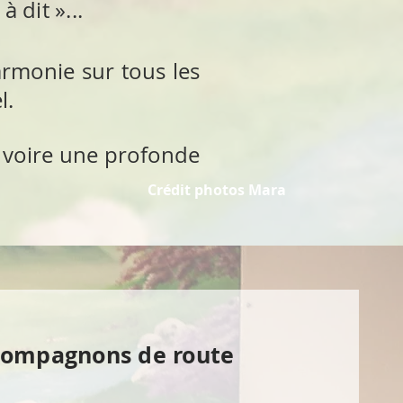
 dit »...
armonie sur tous les
l.
, voire une profonde
Crédit photos Mara
ompagnons de route