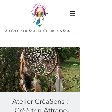
Au Cœur de Soi...Au Cœur des Sons...
Atelier CréaSens :
"Créé ton Attrape-