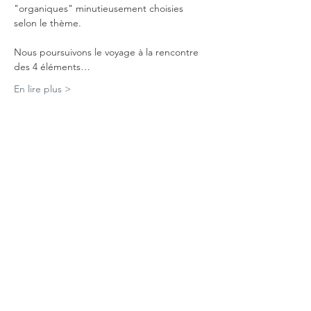
"organiques" minutieusement choisies 
selon le thème.
Nous poursuivons le voyage à la rencontre 
des 4 éléments…
En lire plus >
Partager cet événement
Abonnez-vous à notre newsletter