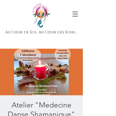
Au Cœur de Soi...Au Cœur des Sons...
Atelier "Medecine
Danse Shamanique"