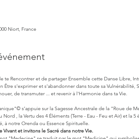
000 Niort, France
'événement
e te Rencontrer et de partager Ensemble cette Danse Libre, Int
on Être s'exprimer et s'abandonner dans toute sa Vulnérabilité, Si
ouer, de transmuter ... et revenir à l'Harmonie dans ta Vie.
ique"© s’appuie sur la Sagesse Ancestrale de la "Roue de Me
rd , la Vertu des 4 Éléments (Terre - Eau - Feu et Air) et la 5
té, à notre Orenda ou Essence Spirituelle.
Vivant et invitons le Sacré dans notre Vie.
 mot "Medecine" se traduit par le mot "Medicine" qui symbolise