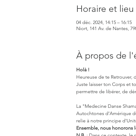
Horaire et lieu
04 déc. 2024, 14:15 – 16:15
Niort, 141 Av. de Nantes, 79
À propos de l
Holà !
Heureuse de te Retrouver, d
Juste laisser ton Corps et t
permettre de libérer, de dén
La "Medecine Danse Shaman
Autochtones d’Amérique du No
relie à notre principe d'Uni
Ensemble, nous honorons le 
N.B. 
: Dans ce contexte, le