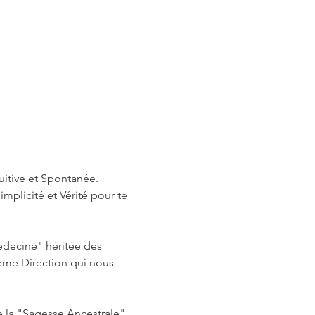
uitive et Spontanée.
mplicité et Vérité pour te 
decine" héritée des 
 ème Direction qui nous 
 la "Sagesse Ancestrale" 