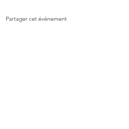
Partager cet événement
Abonnez-vous à notre newsletter
Rejoindre