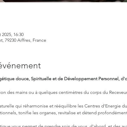
t 2025, 16:30
t, 79230 Aiffres, France
'événement
rgétique douce, Spirituelle et de Développement Personnel, d'o
tion des mains ou à quelques centimètres du corps du Receveur,
urelle qui réharmonise et rééquilibre les Centres d'Energie du 
onnels, tonifie les organes, revitalise et détend profondément
atique vous permet de prendre soin de vous, d'abord, et des aut