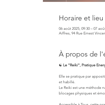
Horaire et lieu
06 août 2025, 09:30 – 07 aoû
Aiffres, 94 Rue Ernest Vincen
À propos de l
☯️ 
Le "Reiki", Pratique Ene
Elle se pratique par apposi
et habillé.
Le Reiki est une méthode nat
blocages physiques et émoti
Accessible à Tous, cette pr