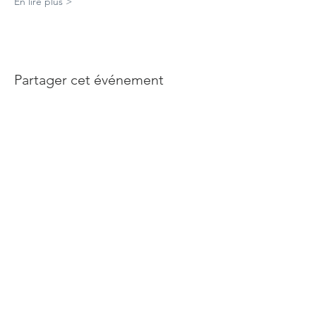
En lire plus >
Partager cet événement
Abonnez-vous à notre newsletter
Rejoindre