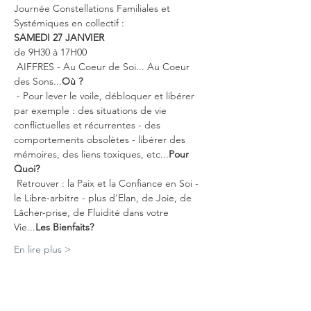
Journée Constellations Familiales et 
Systémiques en collectif :
SAMEDI 27 JANVIER 
de 9H30 à 17H00
 AIFFRES - Au Coeur de Soi... Au Coeur 
des Sons...
Où ?
 - Pour lever le voile, débloquer et libérer 
par exemple : des situations de vie 
conflictuelles et récurrentes - des 
comportements obsolètes - libérer des 
mémoires, des liens toxiques, etc...
Pour 
Quoi?
 Retrouver : la Paix et la Confiance en Soi - 
le Libre-arbitre - plus d'Elan, de Joie, de 
Lâcher-prise, de Fluidité dans votre 
Vie...
Les Bienfaits?
En lire plus >