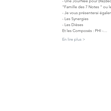
- Une JourNée pour (Re)décou
"Famille des 7 Notes " ou l
- Je vous présenterai égalem
- Les Synergies

- Les Dièses

Et les Composés : PHI -…
En lire plus >