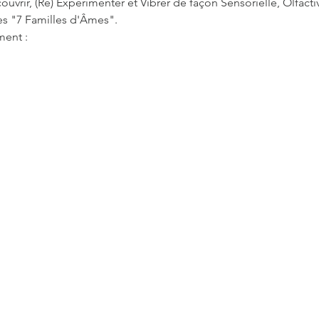
vrir, (Ré) Expérimenter et Vibrer de façon Sensorielle, Olfacti
es "7 Familles d'Âmes".

ent :
