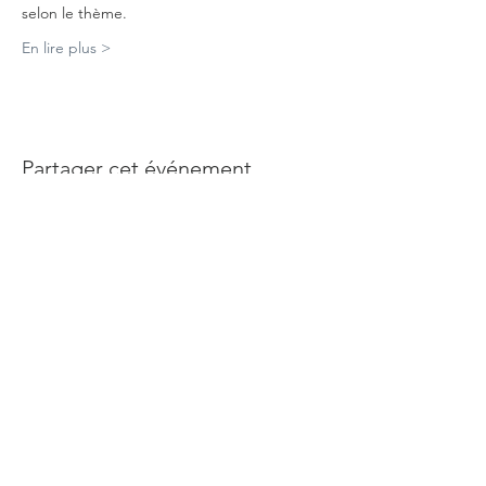
selon le thème.
En lire plus >
Partager cet événement
Abonnez-vous à notre newsletter