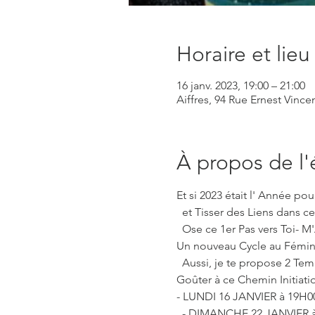
Horaire et lieu
16 janv. 2023, 19:00 – 21:00
Aiffres, 94 Rue Ernest Vincen
À propos de l
Et si 2023 était l' Année pou
  et Tisser des Liens dans cette Roue de Medecine des 13 Grandes Mères?...

  Ose ce 1er Pas vers Toi-
Un nouveau Cycle au Féminin
  Aussi, je te propose 2 Temps de Rencontre Offerts et sans Engagement pour Découvrir, se Rencontrer, Humer et 
Goûter à ce Chemin Initiatiq
- LUNDI 16 JANVIER à 19H00
  - DIMANCHE 22 JANVIER à 10H00
