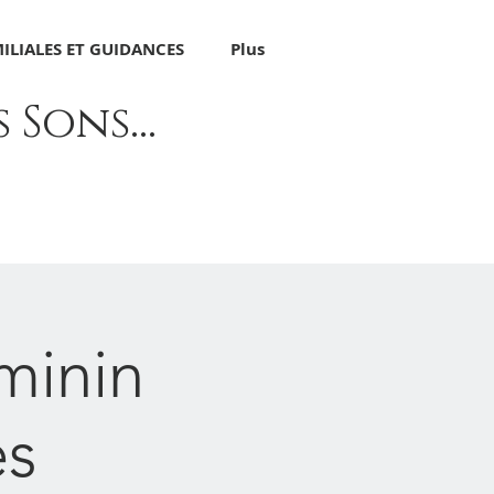
ILIALES ET GUIDANCES
Plus
Sons...
minin
es