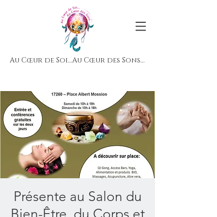
Au Cœur de Soi...Au Cœur des Sons...
Présente au Salon du
Bien-Être, du Corps et