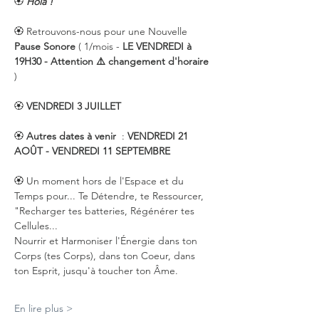
🏵️ 
Holà !
🏵️ Retrouvons-nous pour une Nouvelle 
Pause Sonore
 ( 1/mois - 
LE VENDREDI à 
19H30 - Attention ⚠️ changement d'horaire 
)
🏵️ 
VENDREDI 3 JUILLET
🏵️ 
Autres dates à venir
  : 
VENDREDI 21 
AOÛT - VENDREDI 11 SEPTEMBRE
🏵️ Un moment hors de l'Espace et du 
Temps pour... Te Détendre, te Ressourcer, 
"Recharger tes batteries, Régénérer tes 
Cellules...
Nourrir et Harmoniser l'Énergie dans ton 
Corps (tes Corps), dans ton Coeur, dans 
ton Esprit, jusqu'à toucher ton Âme.
En lire plus >