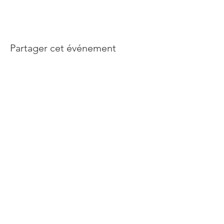
Partager cet événement
Abonnez-vous à notre newsletter
Rejoindre