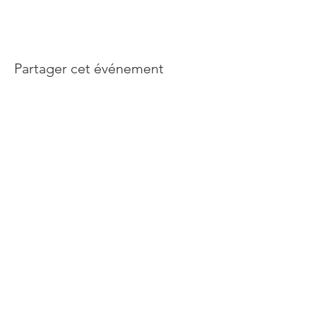
Partager cet événement
Abonnez-vous à notre newsletter
Rejoindre