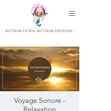
Au Cœur de Soi...Au Cœur des Sons...
Voyage Sonore -
Relaxation