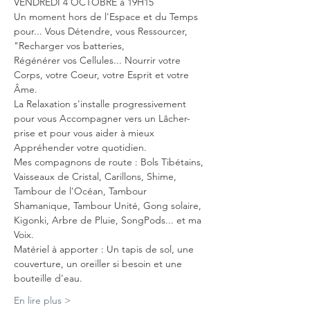
VENDREDI 4 OCTOBRE à 19H15
Un moment hors de l'Espace et du Temps 
pour... Vous Détendre, vous Ressourcer, 
"Recharger vos batteries,

Régénérer vos Cellules... Nourrir votre 
Corps, votre Coeur, votre Esprit et votre 
Âme.
La Relaxation s'installe progressivement 
pour vous Accompagner vers un Lâcher-
prise et pour vous aider à mieux 
Appréhender votre quotidien.
Mes compagnons de route : Bols Tibétains, 
Vaisseaux de Cristal, Carillons, Shime, 
Tambour de l'Océan, Tambour 
Shamanique, Tambour Unité, Gong solaire, 
Kigonki, Arbre de Pluie, SongPods... et ma 
Voix.
Matériel à apporter : Un tapis de sol, une 
couverture, un oreiller si besoin et une 
bouteille d'eau.
En lire plus >