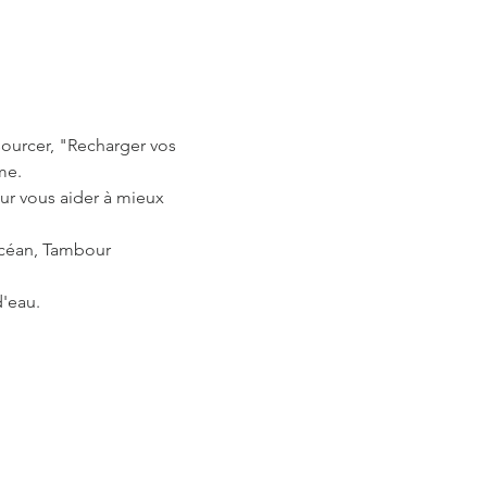
ourcer, "Recharger vos 
me.
ur vous aider à mieux 
Océan, Tambour 
d'eau.