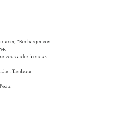
ourcer, "Recharger vos 
me.
ur vous aider à mieux 
Océan, Tambour 
d'eau.