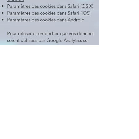
Paramètres des cookies dans Safari (OS X)
Paramètres des cookies dans Safari (iOS)
Paramètres des cookies dans Android
Pour refuser et empêcher que vos données
soient utilisées par Google Analytics sur
tous les sites web, consultez les instructions
suivantes :
https://tools.google.com/dlpag
e/gaoptout?hl=fr
.
Il se peut que nous modifiions cette
politique en matière de cookies. Nous
vous encourageons à consulter
régulièrement cette page pour obtenir les
dernières informations sur les cookies.