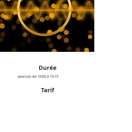
Durée
séances de 1h00 à 1h1
5
Tarif
70 €
la séance
240 €
le forfait de 4 séances
Un forfait peut être établit sur demande
pour une formule
d'accompagnement, en